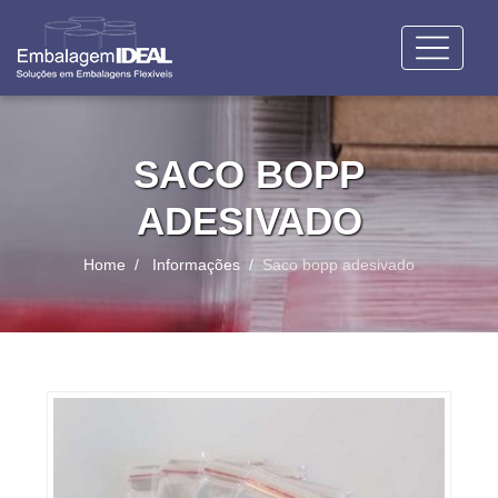
SACO BOPP
ADESIVADO
Home
Informações
Saco bopp adesivado