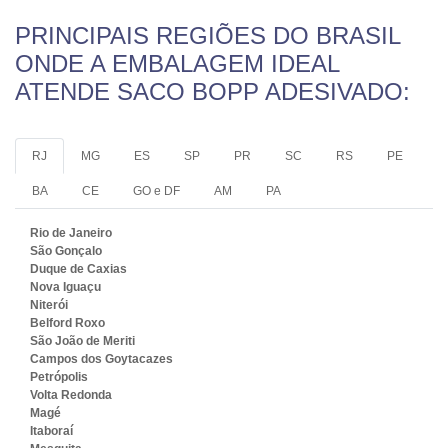
PRINCIPAIS REGIÕES DO BRASIL
ONDE A EMBALAGEM IDEAL
ATENDE SACO BOPP ADESIVADO:
RJ
MG
ES
SP
PR
SC
RS
PE
BA
CE
GO e DF
AM
PA
Rio de Janeiro
São Gonçalo
Duque de Caxias
Nova Iguaçu
Niterói
Belford Roxo
São João de Meriti
Campos dos Goytacazes
Petrópolis
Volta Redonda
Magé
Itaboraí