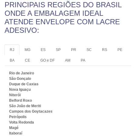
PRINCIPAIS REGIÕES DO BRASIL
ONDE A EMBALAGEM IDEAL
ATENDE ENVELOPE COM LACRE
ADESIVO:
RJ
MG
ES
SP
PR
SC
RS
PE
BA
CE
GO e DF
AM
PA
Rio de Janeiro
São Gonçalo
Duque de Caxias
Nova Iguaçu
Niterói
Belford Roxo
São João de Meriti
Campos dos Goytacazes
Petrópolis
Volta Redonda
Magé
Itaboraí