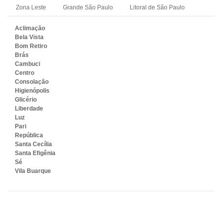
Zona Leste
Grande São Paulo
Litoral de São Paulo
Aclimação
Bela Vista
Bom Retiro
Brás
Cambuci
Centro
Consolação
Higienópolis
Glicério
Liberdade
Luz
Pari
República
Santa Cecília
Santa Efigênia
Sé
Vila Buarque