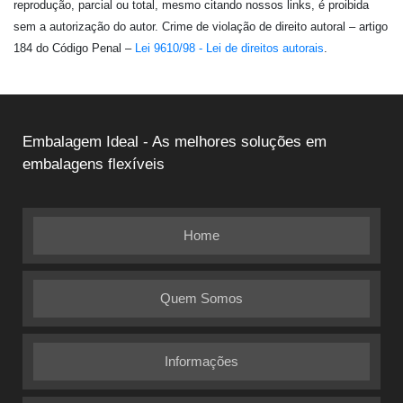
reprodução, parcial ou total, mesmo citando nossos links, é proibida
sem a autorização do autor. Crime de violação de direito autoral – artigo
184 do Código Penal –
Lei 9610/98 - Lei de direitos autorais
.
Embalagem Ideal - As melhores soluções em
embalagens flexíveis
Home
Quem Somos
Informações